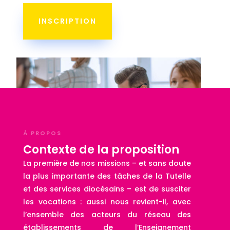
INSCRIPTION
À PROPOS
Contexte de la proposition
La première de nos missions – et sans doute
la plus importante des tâches de la Tutelle
et des services diocésains – est de susciter
les vocations : aussi nous revient-il, avec
l’ensemble des acteurs du réseau des
établissements de l’Enseignement